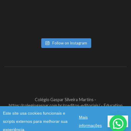
Follow on Instagram
Colégio Gaspar Silveira Martins -
https://colegiogaspar.com.br/creditos-editoriais/ -
Education
Zone | Developed By
Rara Theme
. Powered by
WordPress
.
Este site usa cookies funcionais e
Mais
scripts externos para melhorar sua
Aceitar
informações
experiência.