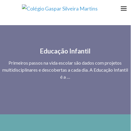
Escola que prepara para a vida
Colégio Gaspar Silveira
Martins
Educação Infantil
Primeiros passos na vida escolar são dados com projetos
multidisciplinares e descobertas a cada dia. A Educação Infantil
é a …