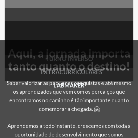
Aqui, a jornada importa
TURNO INVERSO
tanto quanto o destino!
EXTRACURRICULARES
Saber valorizar as pequenas conquistas e até mesmo
LABMAKER
os aprendizados que vem com os percalços que
encontramos no caminho é tão importante quanto
comemorar a chegada. 🤗
Aprendemos a todo instante, crescemos com toda a
oportunidade de desenvolvimento que somos