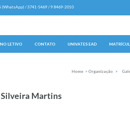
5 (WhatsApp) / 3741-5469 / 9 8469-2010
 Martins
NO LETIVO
CONTATO
UNIVATES EAD
MATRÍCUL
Home
>
Organização
>
Gale
 Silveira Martins