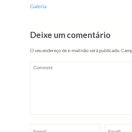
Navegação
Galeria
de
Post
Deixe um comentário
O seu endereço de e-mail não será publicado.
Camp
Comment
Name
*
Email
*