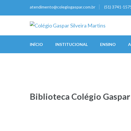
Skip
atendimento@colegiogaspar.com.br
(51) 3741-157
to
content
(Press
Colégio Gaspar Silveira
Escola que prepara para a vida
Enter)
INÍCIO
INSTITUCIONAL
ENSINO
A
Biblioteca Colégio Gaspar