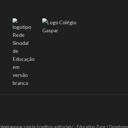
colegiogaspar.com.br/creditos-editoriais/ -
Education Zone | Develope