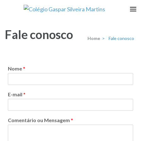
Escola que prepara para a vida
Colégio Gaspar Silveira
Martins
Fale conosco
Home
>
Fale conosco
Nome
*
E-mail
*
Comentário ou Mensagem
*