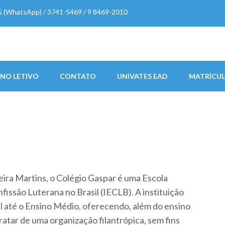
5 (WhatsApp) / 3741-5469 / 9 8469-2010
 Martins
NO LETIVO
CONTATO
UNIVATES EAD
MATRÍCUL
eira Martins, o Colégio Gaspar é uma Escola
fissão Luterana no Brasil (IECLB). A instituição
l até o Ensino Médio, oferecendo, além do ensino
ratar de uma organização filantrópica, sem fins