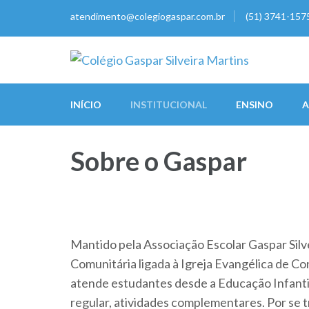
Skip
atendimento@colegiogaspar.com.br
(51) 3741-157
to
content
(Press
Colégio Gaspar Silveira
Escola que prepara para a vida
Enter)
INÍCIO
INSTITUCIONAL
ENSINO
A
Sobre o Gaspar
Mantido pela Associação Escolar Gaspar Silv
Comunitária ligada à Igreja Evangélica de Con
atende estudantes desde a Educação Infanti
regular, atividades complementares. Por se t