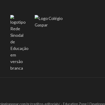
colegiogaspar.com.br/creditos-editoriais/ -
Education Zone | Develope