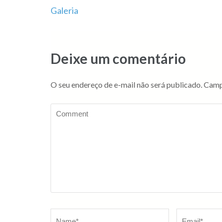
Navegação
Galeria
de
Post
Deixe um comentário
O seu endereço de e-mail não será publicado.
Camp
Comment
Name
*
Email
*