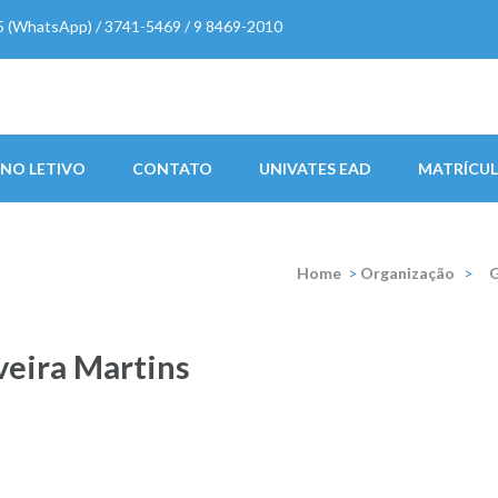
5 (WhatsApp) / 3741-5469 / 9 8469-2010
 Martins
NO LETIVO
CONTATO
UNIVATES EAD
MATRÍCUL
Home
>
Organização
>
G
veira Martins