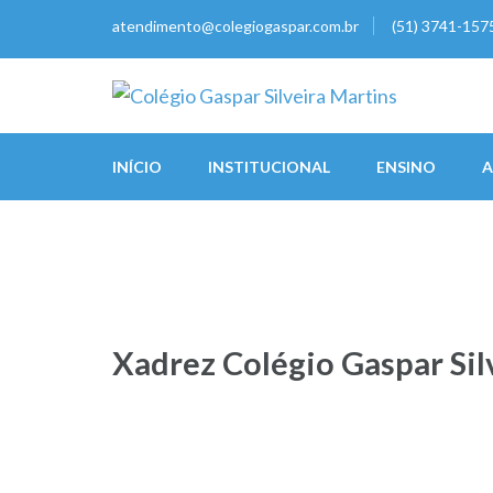
Skip
atendimento@colegiogaspar.com.br
(51) 3741-157
to
content
(Press
Colégio Gaspar Silveira
Escola que prepara para a vida
Enter)
INÍCIO
INSTITUCIONAL
ENSINO
A
Xadrez Colégio Gaspar Sil