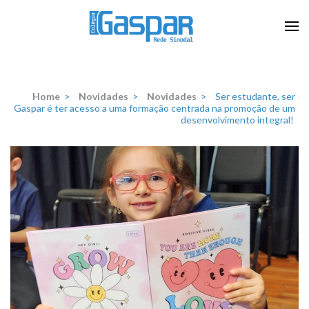
Skip
to
content
Escola que prepara para a vida
Colégio Gaspar Silveira
(Press
Martins
Enter)
Home
>
Novidades
>
Novidades
>
Ser estudante, ser
Gaspar é ter acesso a uma formação centrada na promoção de um
desenvolvimento integral!