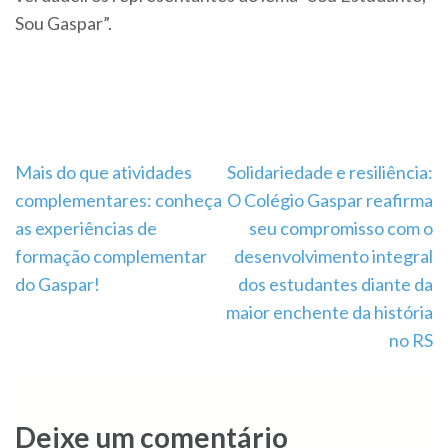
Sou Gaspar”.
Navegação
Mais do que atividades
Solidariedade e resiliência:
de
complementares: conheça
O Colégio Gaspar reafirma
Post
as experiências de
seu compromisso com o
formação complementar
desenvolvimento integral
do Gaspar!
dos estudantes diante da
maior enchente da história
no RS
Deixe um comentário