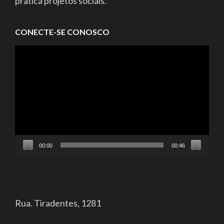
pratica projetos sociais.
CONECTE-SE CONOSCO
Tocador
de
vídeo
00:00
00:46
Rua. Tiradentes, 1281