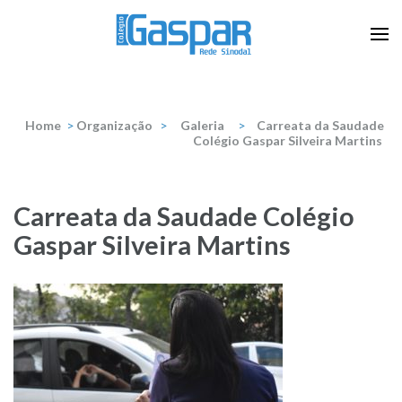
Skip
to
content
Escola que prepara para a vida
Colégio Gaspar Silveira
(Press
Martins
Enter)
Home
>
Organização
>
Galeria
>
Carreata da Saudade
Colégio Gaspar Silveira Martins
Carreata da Saudade Colégio
Gaspar Silveira Martins