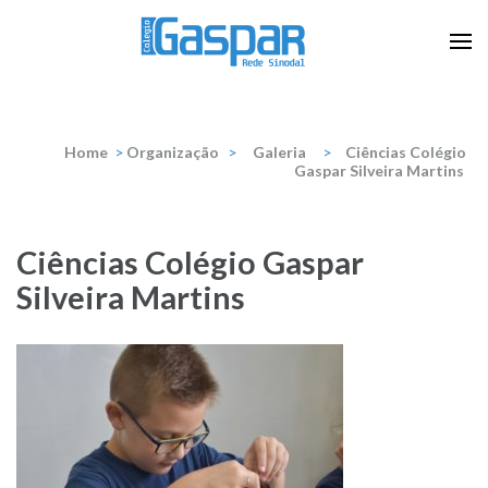
Skip
to
content
Escola que prepara para a vida
Colégio Gaspar Silveira
(Press
Martins
Enter)
Home
>
Organização
>
Galeria
>
Ciências Colégio
Gaspar Silveira Martins
Ciências Colégio Gaspar
Silveira Martins