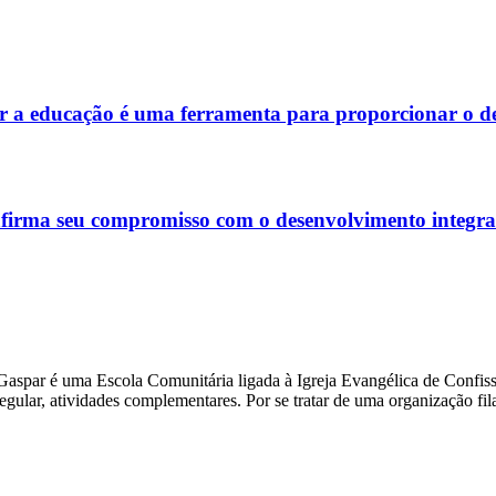
r a educação é uma ferramenta para proporcionar o de
eafirma seu compromisso com o desenvolvimento integral
Gaspar é uma Escola Comunitária ligada à Igreja Evangélica de Confiss
gular, atividades complementares. Por se tratar de uma organização fila