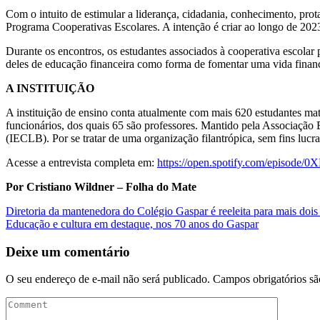
Com o intuito de estimular a liderança, cidadania, conhecimento, pr
Programa Cooperativas Escolares. A intenção é criar ao longo de 202
Durante os encontros, os estudantes associados à cooperativa escolar
deles de educação financeira como forma de fomentar uma vida financ
A INSTITUIÇÃO
A instituição de ensino conta atualmente com mais 620 estudantes mat
funcionários, dos quais 65 são professores. Mantido pela Associação 
(IECLB). Por se tratar de uma organização filantrópica, sem fins lucrat
Acesse a entrevista completa em:
https://open.spotify.com/epis
Por Cristiano Wildner – Folha do Mate
Navegação
Diretoria da mantenedora do Colégio Gaspar é reeleita para mais dois
Educação e cultura em destaque, nos 70 anos do Gaspar
de
Post
Deixe um comentário
O seu endereço de e-mail não será publicado.
Campos obrigatórios s
Comment