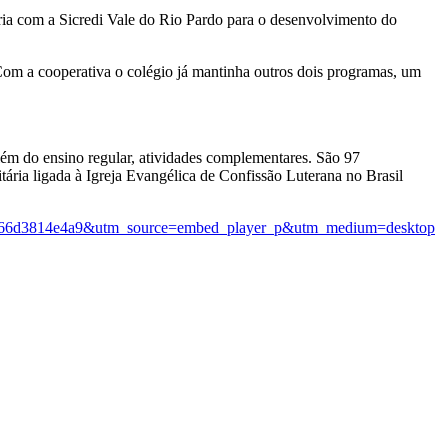
ria com a Sicredi Vale do Rio Pardo para o desenvolvimento do
 Com a cooperativa o colégio já mantinha outros dois programas, um
lém do ensino regular, atividades complementares. São 97
ária ligada à Igreja Evangélica de Confissão Luterana no Brasil
b66d3814e4a9&utm_source=embed_player_p&utm_medium=desktop