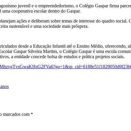
otagonismo juvenil e o empreendedorismo, o Colégio Gaspar firma parce
3 uma cooperativa escolar dentro do Gaspar.
 planejam ações e deliberam sobre temas de interesse do quadro social.
eira sustentável e uma sociedade mais próspera.
riculados desde a Educação Infantil até o Ensino Médio, oferecendo, a
Escolar Gaspar Silveira Martins, o Colégio Gaspar é uma escola comunit
ivos, a entidade concede bolsa de estudos e prática projetos sociais.
ode/0XMhzvgTvsGwaKHsG2FVa6?go=1&sp_cid=6188e51f1829050d9f23
 anos
ão marcados com
*