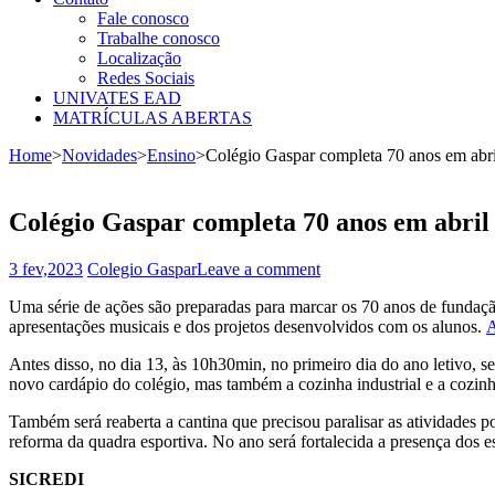
Fale conosco
Trabalhe conosco
Localização
Redes Sociais
UNIVATES EAD
MATRÍCULAS ABERTAS
Home
>
Novidades
>
Ensino
>
Colégio Gaspar completa 70 anos em abri
Colégio Gaspar completa 70 anos em abril
3 fev,2023
Colegio Gaspar
Leave a comment
Uma série de ações são preparadas para marcar os 70 anos de fundação
apresentações musicais e dos projetos desenvolvidos com os alunos.
A
Antes disso, no dia 13, às 10h30min, no primeiro dia do ano letivo, 
novo cardápio do colégio, mas também a cozinha industrial e a cozinha
Também será reaberta a cantina que precisou paralisar as atividades
reforma da quadra esportiva. No ano será fortalecida a presença dos e
SICREDI