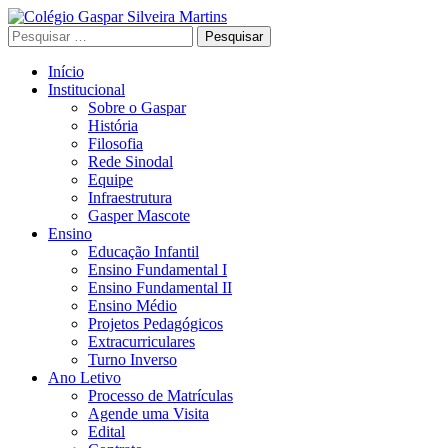
Skip
to
Pesquisar
Colégio Gaspar Silveira Martins
Escola que prepara para a vida
content
por:
(Press
Início
Enter)
Institucional
Sobre o Gaspar
História
Filosofia
Rede Sinodal
Equipe
Infraestrutura
Gasper Mascote
Ensino
Educação Infantil
Ensino Fundamental I
Ensino Fundamental II
Ensino Médio
Projetos Pedagógicos
Extracurriculares
Turno Inverso
Ano Letivo
Processo de Matrículas
Agende uma Visita
Edital