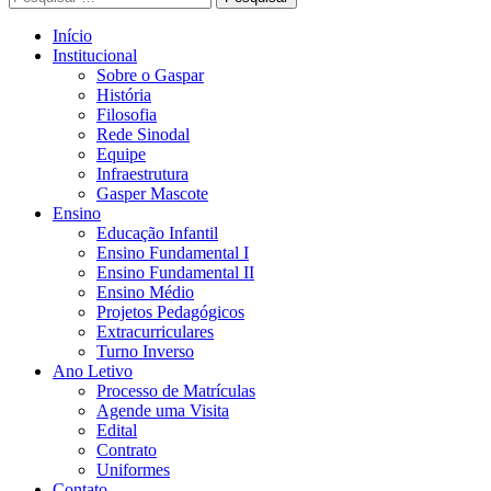
Colégio Gaspar Silveira Martins
Escola que prepara para a vida
por:
Início
Institucional
Sobre o Gaspar
História
Filosofia
Rede Sinodal
Equipe
Infraestrutura
Gasper Mascote
Ensino
Educação Infantil
Ensino Fundamental I
Ensino Fundamental II
Ensino Médio
Projetos Pedagógicos
Extracurriculares
Turno Inverso
Ano Letivo
Processo de Matrículas
Agende uma Visita
Edital
Contrato
Uniformes
Contato