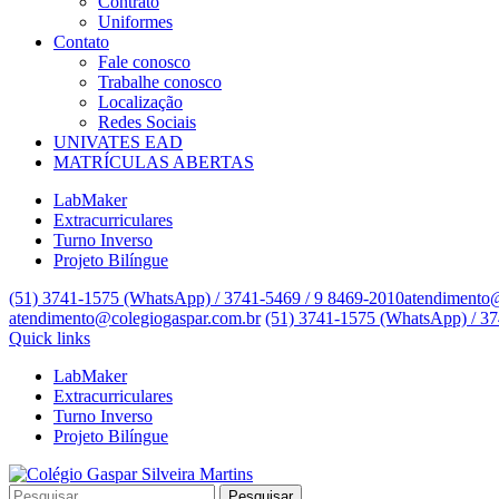
Contrato
Uniformes
Contato
Fale conosco
Trabalhe conosco
Localização
Redes Sociais
UNIVATES EAD
MATRÍCULAS ABERTAS
LabMaker
Extracurriculares
Turno Inverso
Projeto Bilíngue
(51) 3741-1575 (WhatsApp) / 3741-5469 / 9 8469-2010
atendimento@
atendimento@colegiogaspar.com.br
(51) 3741-1575 (WhatsApp) / 37
Quick links
LabMaker
Extracurriculares
Turno Inverso
Projeto Bilíngue
Pesquisar